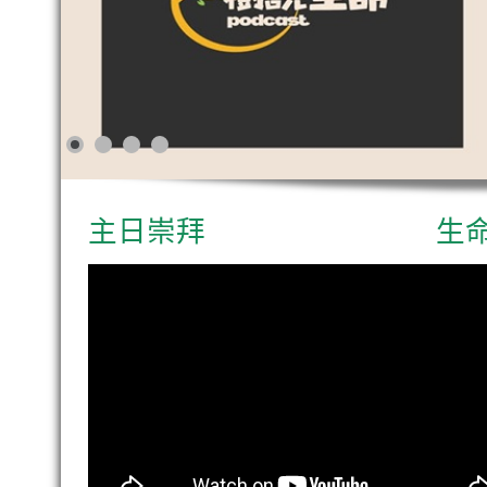
主日崇拜
生